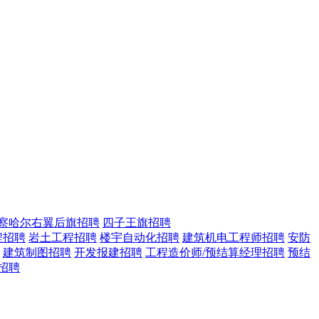
察哈尔右翼后旗招聘
四子王旗招聘
程招聘
岩土工程招聘
楼宇自动化招聘
建筑机电工程师招聘
安防
建筑制图招聘
开发报建招聘
工程造价师/预结算经理招聘
预结
招聘