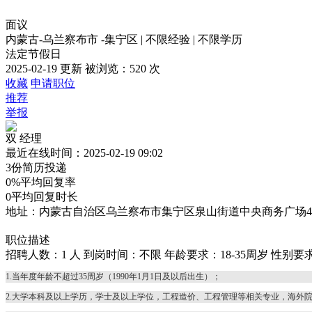
面议
内蒙古-乌兰察布市 -集宁区
|
不限经验
|
不限学历
法定节假日
2025-02-19 更新
被浏览：
520 次
收藏
申请职位
推荐
举报
双
经理
最近在线时间：2025-02-19 09:02
3份
简历投递
0%
平均回复率
0
平均回复时长
地址：内蒙古自治区乌兰察布市集宁区泉山街道中央商务广场4
职位描述
招聘人数：1 人
到岗时间：不限
年龄要求：18-35周岁
性别要
1.当年度年龄不超过35周岁（1990年1月1日及以后出生）；
2.大学本科及以上学历，学士及以上学位，工程造价、工程管理等相关专业，海外