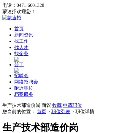
电话：0471-6601328
蒙速招欢迎您！
首页
新闻资讯
找工作
找人才
找企业
普工
招聘会
网络招聘会
附近职位
档案服务
生产技术部造价岗
面议
收藏
申请职位
您当前的位置：
首页
>
职位列表
> 职位详情
生产技术部造价岗