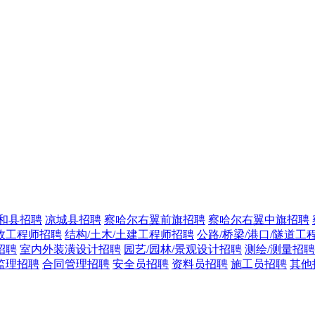
和县招聘
凉城县招聘
察哈尔右翼前旗招聘
察哈尔右翼中旗招聘
政工程师招聘
结构/土木/土建工程师招聘
公路/桥梁/港口/隧道工
招聘
室内外装潢设计招聘
园艺/园林/景观设计招聘
测绘/测量招聘
监理招聘
合同管理招聘
安全员招聘
资料员招聘
施工员招聘
其他