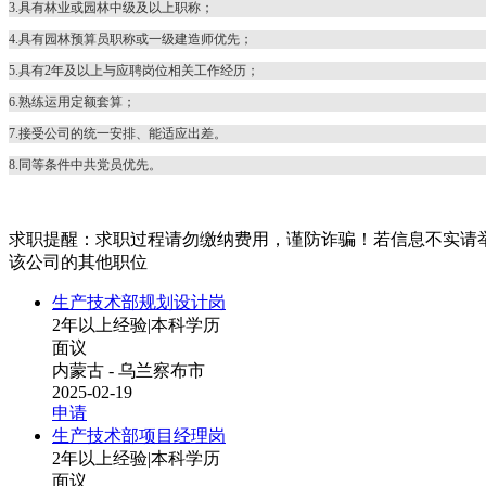
3.具有林业或园林中级及以上职称；
4.具有园林预算员职称或一级建造师优先；
5.具有2年及以上与应聘岗位相关工作经历；
6.熟练运用定额套算；
7.接受公司的统一安排、能适应出差。
8.同等条件中共党员优先。
求职提醒：求职过程请勿缴纳费用，谨防诈骗！若信息不实请
该公司的其他职位
生产技术部规划设计岗
2年以上经验
|
本科学历
面议
内蒙古 - 乌兰察布市
2025-02-19
申请
生产技术部项目经理岗
2年以上经验
|
本科学历
面议