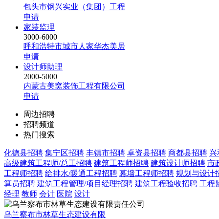
包头市钢兴实业（集团）工程
申请
家装监理
3000-6000
呼和浩特市城市人家华杰美居
申请
设计师助理
2000-5000
内蒙古美窝装饰工程有限公司
申请
周边招聘
招聘频道
热门搜索
化德县招聘
集宁区招聘
丰镇市招聘
卓资县招聘
商都县招聘
兴
高级建筑工程师/总工招聘
建筑工程师招聘
建筑设计师招聘
市
工程师招聘
给排水/暖通工程招聘
幕墙工程师招聘
规划与设计
算员招聘
建筑工程管理/项目经理招聘
建筑工程验收招聘
工程
经理
教师
会计
医院
设计
乌兰察布市林草生态建设有限