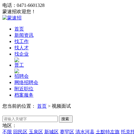
电话：0471-6601328
蒙速招欢迎您！
首页
新闻资讯
找工作
找人才
找企业
普工
招聘会
网络招聘会
附近职位
档案服务
您当前的位置：
首页
>
视频面试
地区：
不限
回民区
玉泉区
新城区
赛罕区
清水河县
土默特左旗
托克