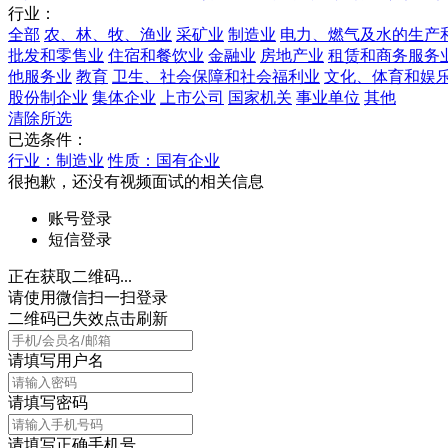
行业：
全部
农、林、牧、渔业
采矿业
制造业
电力、燃气及水的生产
批发和零售业
住宿和餐饮业
金融业
房地产业
租赁和商务服务
他服务业
教育
卫生、社会保障和社会福利业
文化、体育和娱
股份制企业
集体企业
上市公司
国家机关
事业单位
其他
清除所选
已选条件：
行业：制造业
性质：国有企业
很抱歉，还没有视频面试的相关信息
账号登录
短信登录
正在获取二维码...
请使用微信扫一扫登录
二维码已失效点击刷新
请填写用户名
请填写密码
请填写正确手机号