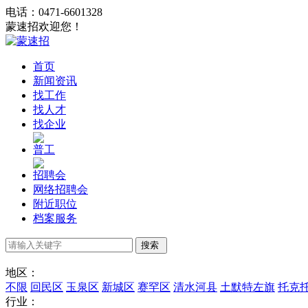
电话：0471-6601328
蒙速招欢迎您！
首页
新闻资讯
找工作
找人才
找企业
普工
招聘会
网络招聘会
附近职位
档案服务
地区：
不限
回民区
玉泉区
新城区
赛罕区
清水河县
土默特左旗
托克
行业：