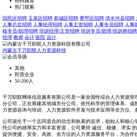
招聘频道
热门搜索
回民区招聘
玉泉区招聘
新城区招聘
赛罕区招聘
清水河县招聘
人事总监招聘
人事经理招聘
人事主管招聘
人事专员招聘
人事
核专员/助理招聘
培训经理/主管招聘
培训专员/助理/培训师招聘
经理
教师
会计
医院
设计
内蒙古千万职联人力资源科技
其他
民营企业
50-200人
千万职联网络信息服务有限公司是一家全国性综合人力资源管
分公司，正在筹建其他城市分公司。依托科学的管理体系、成
力资源咨询与培训、人力资源软件开发与技术应用等全方位、
公司诞生于一个志同道合的信念和执着的追求，创始人和核心
托公司的雄厚实力和丰富资源，公司秉持 诚信、稳健、求实 的
提供便捷、安全、高效、全方位的人力资源服务平台，为合作