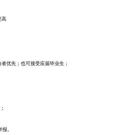
更高
经验者优先；也可接受应届毕业生；
；
举报。