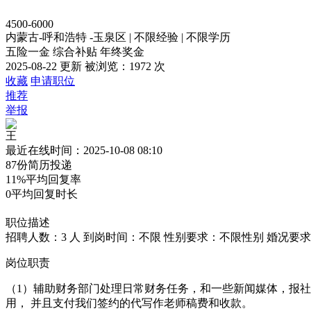
4500-6000
内蒙古-呼和浩特 -玉泉区
|
不限经验
|
不限学历
五险一金
综合补贴
年终奖金
2025-08-22 更新
被浏览：
1972 次
收藏
申请职位
推荐
举报
王
最近在线时间：2025-10-08 08:10
87份
简历投递
11%
平均回复率
0
平均回复时长
职位描述
招聘人数：3 人
到岗时间：不限
性别要求：不限性别
婚况要求
岗位职责
（1）辅助财务部门处理日常财务任务，和一些新闻媒体，报社
用， 并且支付我们签约的代写作老师稿费和收款。