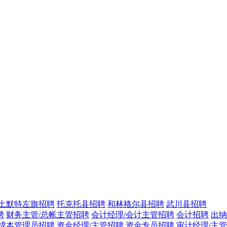
土默特左旗招聘
托克托县招聘
和林格尔县招聘
武川县招聘
聘
财务主管/总帐主管招聘
会计经理/会计主管招聘
会计招聘
出纳
成本管理员招聘
资金经理/主管招聘
资金专员招聘
审计经理/主