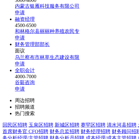
3000-4000
内蒙古银雁科技服务有限公司
申请
融资经理
4500-6500
和林格尔县丽丽种养殖农民专
申请
财务管理部部长
面议
乌兰察布市林草生态建设有限
申请
全职会计
4000-7000
谷谿咨询
申请
周边招聘
招聘频道
热门搜索
回民区招聘
玉泉区招聘
新城区招聘
赛罕区招聘
清水河县招聘
首席财务官 CFO招聘
财务总监招聘
财务经理招聘
财务顾问招
务分析经理/主管招聘
财务分析员招聘
成本经理/成本主管招聘