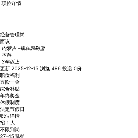
职位详情
经营管理岗
面议
内蒙古 -锡林郭勒盟
本科
3年以上
更新 2025-12-15
浏览 496
投递 0份
职位福利
五险一金
综合补贴
年终奖金
休假制度
法定节假日
职位详情
招 1 人
不限到岗
27-45周岁