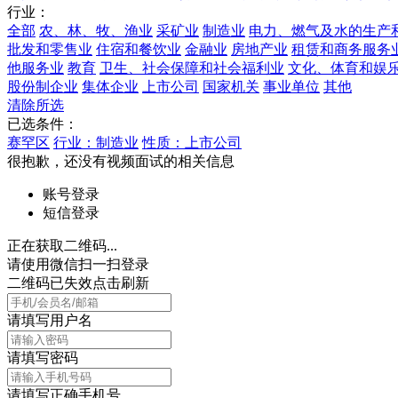
行业：
全部
农、林、牧、渔业
采矿业
制造业
电力、燃气及水的生产
批发和零售业
住宿和餐饮业
金融业
房地产业
租赁和商务服务
他服务业
教育
卫生、社会保障和社会福利业
文化、体育和娱
股份制企业
集体企业
上市公司
国家机关
事业单位
其他
清除所选
已选条件：
赛罕区
行业：制造业
性质：上市公司
很抱歉，还没有视频面试的相关信息
账号登录
短信登录
正在获取二维码...
请使用微信扫一扫登录
二维码已失效点击刷新
请填写用户名
请填写密码
请填写正确手机号