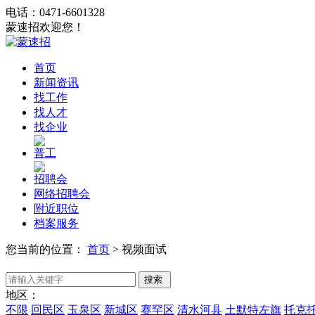
电话：0471-6601328
蒙速招欢迎您！
首页
新闻资讯
找工作
找人才
找企业
普工
招聘会
网络招聘会
附近职位
档案服务
您当前的位置：
首页
>
视频面试
地区：
不限
回民区
玉泉区
新城区
赛罕区
清水河县
土默特左旗
托克