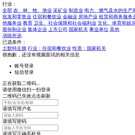
行业：
全部
农、林、牧、渔业
采矿业
制造业
电力、燃气及水的生产
批发和零售业
住宿和餐饮业
金融业
房地产业
租赁和商务服务
他服务业
教育
卫生、社会保障和社会福利业
文化、体育和娱
股份制企业
集体企业
上市公司
国家机关
事业单位
其他
清除所选
已选条件：
土默特左旗
行业：住宿和餐饮业
性质：国家机关
很抱歉，还没有视频面试的相关信息
账号登录
短信登录
正在获取二维码...
请使用微信扫一扫登录
二维码已失效点击刷新
请填写用户名
请填写密码
请填写正确手机号