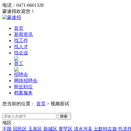
电话：0471-6601328
蒙速招欢迎您！
首页
新闻资讯
找工作
找人才
找企业
普工
招聘会
网络招聘会
附近职位
档案服务
您当前的位置：
首页
>
视频面试
地区：
不限
回民区
玉泉区
新城区
赛罕区
清水河县
土默特左旗
托克