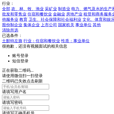
行业：
全部
农、林、牧、渔业
采矿业
制造业
电力、燃气及水的生产
批发和零售业
住宿和餐饮业
金融业
房地产业
租赁和商务服务
他服务业
教育
卫生、社会保障和社会福利业
文化、体育和娱
股份制企业
集体企业
上市公司
国家机关
事业单位
其他
清除所选
已选条件：
土默特左旗
行业：住宿和餐饮业
性质：事业单位
很抱歉，还没有视频面试的相关信息
账号登录
短信登录
正在获取二维码...
请使用微信扫一扫登录
二维码已失效点击刷新
请填写用户名
请填写密码
请填写正确手机号