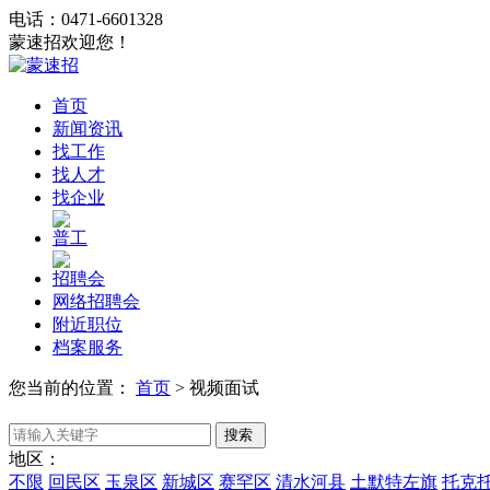
电话：0471-6601328
蒙速招欢迎您！
首页
新闻资讯
找工作
找人才
找企业
普工
招聘会
网络招聘会
附近职位
档案服务
您当前的位置：
首页
>
视频面试
地区：
不限
回民区
玉泉区
新城区
赛罕区
清水河县
土默特左旗
托克