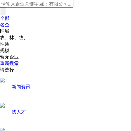
全部
名企
区域
农、林、牧、
性质
规模
暂无企业
重新搜索
请选择
新闻资讯
找人才