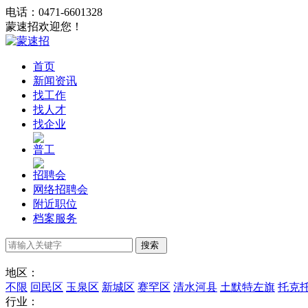
电话：0471-6601328
蒙速招欢迎您！
首页
新闻资讯
找工作
找人才
找企业
普工
招聘会
网络招聘会
附近职位
档案服务
地区：
不限
回民区
玉泉区
新城区
赛罕区
清水河县
土默特左旗
托克
行业：