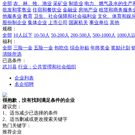
全部
农、林、牧、渔业
采矿业
制造业
电力、燃气及水的生产
批发和零售业
住宿和餐饮业
金融业
房地产业
租赁和商务服务
他服务业
教育
卫生、社会保障和社会福利业
文化、体育和娱
股份制企业
集体企业
上市公司
国家机关
事业单位
其他
规模：
全部
10人以下
10-50人
50-200人
200-500人
500-1000人
1000人
福利：
全部
三险一金
五险一金
包吃住
综合补贴
年终奖金
奖励计划
清除所选
已选条件：
武川县
行业：公共管理和社会组织
企业列表
名企招聘
很抱歉，没有找到满足条件的企业
建议您：
1、适当减少已选择的条件
2、适当删减或更改搜索关键字
热门关键字：
推荐企业