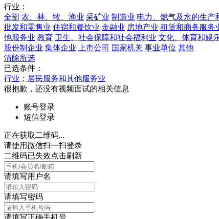
行业：
全部
农、林、牧、渔业
采矿业
制造业
电力、燃气及水的生产
批发和零售业
住宿和餐饮业
金融业
房地产业
租赁和商务服务
他服务业
教育
卫生、社会保障和社会福利业
文化、体育和娱
股份制企业
集体企业
上市公司
国家机关
事业单位
其他
清除所选
已选条件：
行业：居民服务和其他服务业
很抱歉，还没有视频面试的相关信息
账号登录
短信登录
正在获取二维码...
请使用微信扫一扫登录
二维码已失效点击刷新
请填写用户名
请填写密码
请填写正确手机号