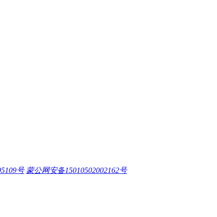
05109号
蒙公网安备15010502002162号