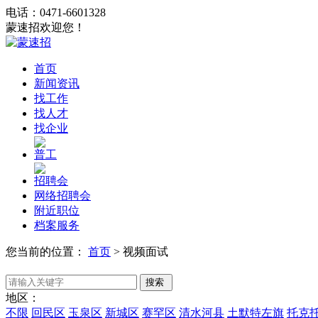
电话：0471-6601328
蒙速招欢迎您！
首页
新闻资讯
找工作
找人才
找企业
普工
招聘会
网络招聘会
附近职位
档案服务
您当前的位置：
首页
>
视频面试
地区：
不限
回民区
玉泉区
新城区
赛罕区
清水河县
土默特左旗
托克